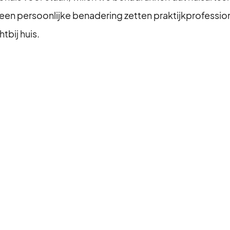
n persoonlijke benadering zetten praktijkprofessiona
tbij huis.