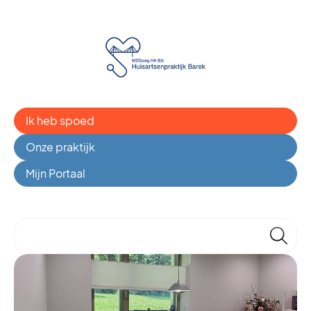
Ik heb spoed
Onze praktijk
Mijn Portaal
🔎