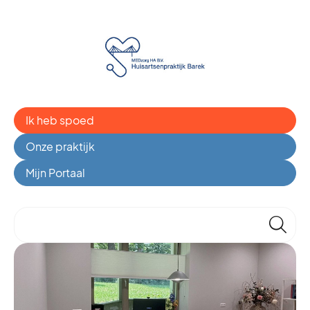
Ik heb spoed
Onze praktijk
Mijn Portaal
🔎