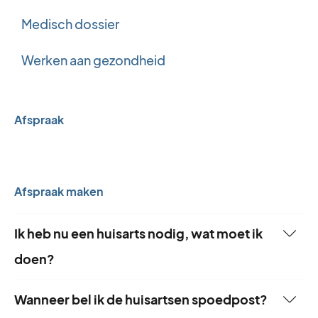
Medisch dossier
Werken aan gezondheid
Afspraak
Afspraak maken
Ik heb nu een huisarts nodig, wat moet ik
doen?
Wanneer bel ik de huisartsen spoedpost?
In een levensbedreigende situatie bel je direct