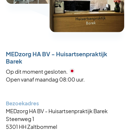
MEDzorg HA BV - Huisartsenpraktijk
Barek
Op dit moment gesloten.
Reguliere openingstijden
Open vanaf maandag 08:00 uur.
Maandag
8:00 - 17:00
Dinsdag
8:00 - 17:00
Woensdag
8:00 - 17:00
Bezoekadres
MEDzorg HA BV - Huisartsenpraktijk Barek
Donderdag
8:00 - 17:00
Steenweg 1
Vrijdag
8:00 - 17:00
5301 HH Zaltbommel
Zaterdag
Gesloten