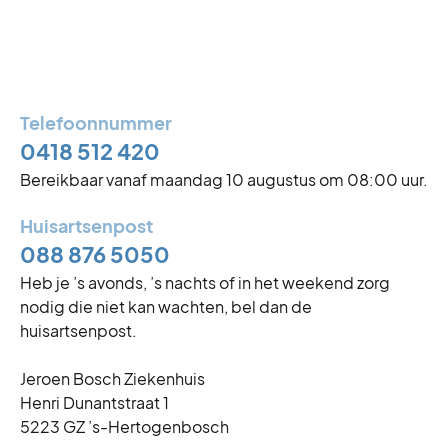
Zondag
Gesloten
Ma t/m vrij is de praktijk telefonisch bereikbaar van
8:00 tot 14:00u. Als u na 14:00u belt, hoort u welke
huisarts in Zaltbommel dienst heeft.
Telefoonnummer
0418 512 420
Bereikbaar vanaf maandag 10 augustus om 08:00 uur.
Huisartsenpost
Eerste kerstdag
088 876 5050
Vrijdag 25 december
Gesloten
Heb je ’s avonds, ’s nachts of in het weekend zorg
nodig die niet kan wachten, bel dan de
Tweede kerstdag
huisartsenpost.
Zaterdag 26 december
Gesloten
Jeroen Bosch Ziekenhuis
Henri Dunantstraat 1
5223 GZ ’s-Hertogenbosch